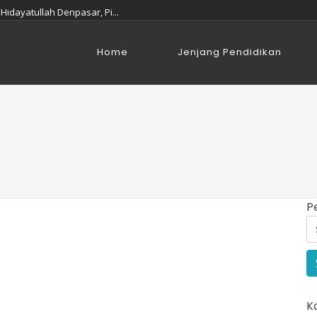
Hidayatullah Denpasar, Pi...
yatullah Denpasar Bali: M...
npasar, Bali: Pilihan Cer...
Jenjang Pendidikan
Home
s SNBP 2026, Bukti Sekola...
jukkan Semangat dan Kekom...
i Pentas IGRA 2025/2026...
ali: MA Hidayatullah Denp...
r? SMP Islam Hidayatullah...
a Bunayya Bisa Jadi Pilih...
ali 2026 dengan Program U...
P
K