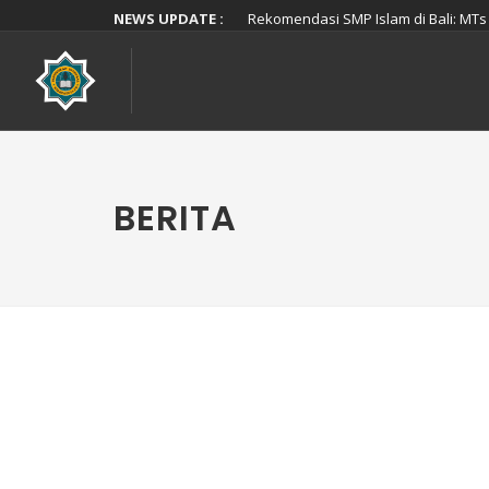
NEWS UPDATE :
Rekomendasi SMP Islam di Bali: MTs 
Pelantikan dan Pelepasan Pandu Hida
Rekomendasi SMP Islam Terbaik di De
Siswi MA Hidayatullah Denpasar Lulu
Siswa MTs Hidayatullah Denpasar Tun
TK/RA Yaa Bunayya Raih Prestasi d
Rekomendasi SMA Islam di Denpasar B
Sedang Mencari SMP Islam di Denpasa
Mencari TK Islam di Denpasar? RA Ya
BERITA
Rekomendasi SMA Islam di Denpasar B