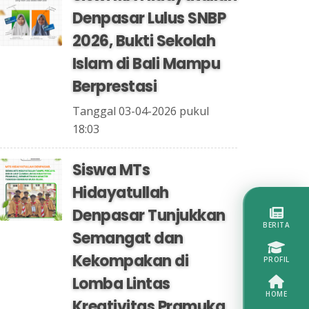
Denpasar Lulus SNBP
2026, Bukti Sekolah
Islam di Bali Mampu
Berprestasi
Tanggal 03-04-2026 pukul
18:03
Siswa MTs
Hidayatullah
Denpasar Tunjukkan
BERITA
Semangat dan
Kekompakan di
PROFIL
Lomba Lintas
HOME
Kreativitas Pramuka